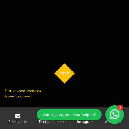
TOP
© 2026VeensDroneview
Powered by
JouwWeb
E-mailadres
Telefoonnummer
Instagram
WhatsApp