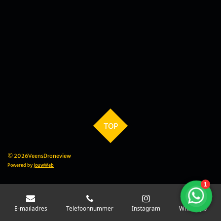
TOP
© 2026VeensDroneview
Powered by
JouwWeb
E-mailadres
Telefoonnummer
Instagram
WhatsApp