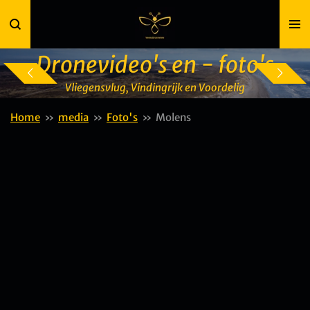
Ga
direct
naar
Dronevideo's en - foto's
de
hoofdinhoud
Vliegensvlug, Vindingrijk en Voordelig
Home
»
media
»
Foto's
»
Molens