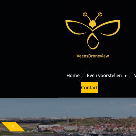
Ga
direct
naar
de
hoofdinhoud
Home
Even voorstellen
Contact