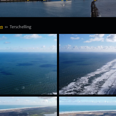
en
»
Terschelling