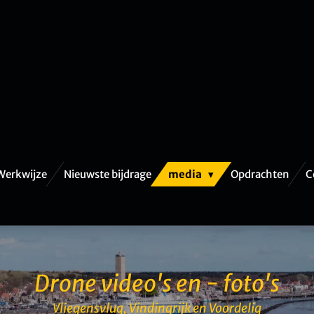
Werkwijze
Nieuwste bijdrage
media
Opdrachten
C
Drone video's en - foto's
Vliegensvlug, Vindingrijk en Voordelig