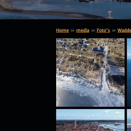
Home
»
media
»
Foto's
»
Wadd